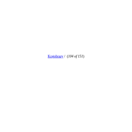
Krajobrazy
/
(
104 of 151
)