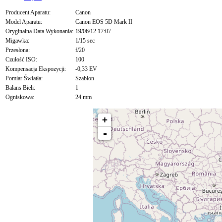
Producent Aparatu:
Canon
Model Aparatu:
Canon EOS 5D Mark II
Oryginalna Data Wykonania:
19/06/12 17:07
Migawka:
1/15 sec
Przesłona:
f/20
Czułość ISO:
100
Kompensacja Ekspozycji:
-0,33 EV
Pomiar Światła:
Szablon
Balans Bieli:
1
Ogniskowa:
24 mm
+
-