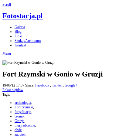
Scroll
Fotostacja.pl
Galeria
Blog
Linki
Szukaj/Archiwum
Kontakt
Menu
Fort Rzymski w Gonio w Gruzji
19/06/12 17:07
Share:
Facebook
,
Twitter
,
Google+
Pokaz slajdów
Tags:
archeologia
,
Fort rzymski
,
fortyfikacje
,
Gonio
,
Gruzja
,
mury obronne
,
obóz
,
zabytek