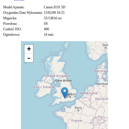
Model Aparatu:
Canon EOS 5D
Oryginalna Data Wykonania:
15/02/09 16:55
Migawka:
35/13834 sec
Przesłona:
f/8
Czułość ISO:
400
Ogniskowa:
24 mm
+
-