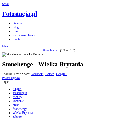
Scroll
Fotostacja.pl
Galeria
Blog
Linki
Szukaj/Archiwum
Kontakt
Menu
Krajobrazy
/
(
111 of 151
)
Stonehenge - Wielka Brytania
15/02/09 16:55
Share:
Facebook
,
Twitter
,
Google+
Pokaz slajdów
Tags:
Anglia
,
archeologia
,
chmury
,
kamienie
,
niebo
,
Stonehenge
,
Wielka Brytania
,
zabytek