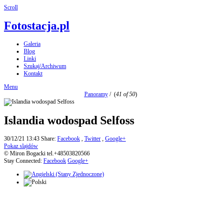
Scroll
Fotostacja.pl
Galeria
Blog
Linki
Szukaj/Archiwum
Kontakt
Menu
Panoramy
/
(
41 of 50
)
Islandia wodospad Selfoss
30/12/21 13:43
Share:
Facebook
,
Twitter
,
Google+
Pokaz slajdów
© Miron Bogacki tel.+48503820566
Stay Connected:
Facebook
Google+