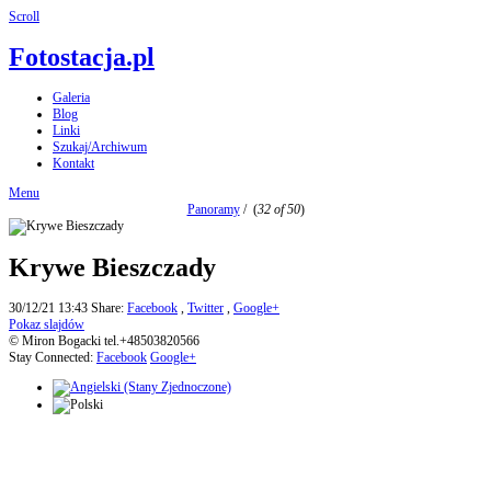
Scroll
Fotostacja.pl
Galeria
Blog
Linki
Szukaj/Archiwum
Kontakt
Menu
Panoramy
/
(
32 of 50
)
Krywe Bieszczady
30/12/21 13:43
Share:
Facebook
,
Twitter
,
Google+
Pokaz slajdów
© Miron Bogacki tel.+48503820566
Stay Connected:
Facebook
Google+