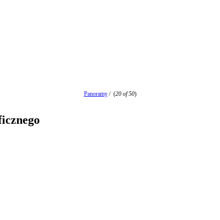
Panoramy
/
(
20 of 50
)
ficznego