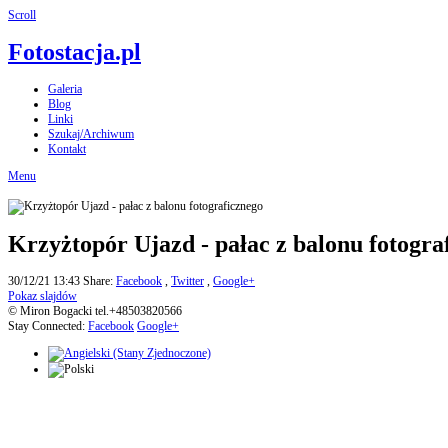
Scroll
Fotostacja.pl
Galeria
Blog
Linki
Szukaj/Archiwum
Kontakt
Menu
Krzyżtopór Ujazd - pałac z balonu fotogra
30/12/21 13:43
Share:
Facebook
,
Twitter
,
Google+
Pokaz slajdów
© Miron Bogacki tel.+48503820566
Stay Connected:
Facebook
Google+