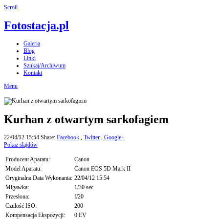
Scroll
Fotostacja.pl
Galeria
Blog
Linki
Szukaj/Archiwum
Kontakt
Menu
Kurhan z otwartym sarkofagiem
22/04/12 15:54
Share:
Facebook
,
Twitter
,
Google+
Pokaz slajdów
Producent Aparatu:
Canon
Model Aparatu:
Canon EOS 5D Mark II
Oryginalna Data Wykonania:
22/04/12 15:54
Migawka:
1/30 sec
Przesłona:
f/20
Czułość ISO:
200
Kompensacja Ekspozycji:
0 EV