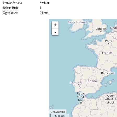
Pomiar Światła:
Szablon
Balans Bieli:
1
Ogniskowa:
24 mm
+
-
Unavailable
500 km