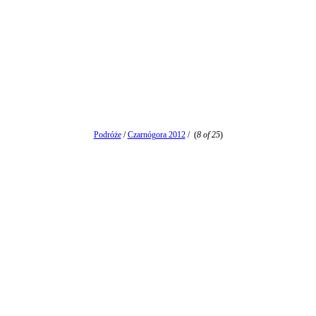
Podróże
/
Czarnógora 2012
/
(
8 of 25
)