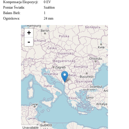
Kompensacja Ekspozycji:
0 EV
Pomiar Światła:
Szablon
Balans Bieli:
1
Ogniskowa:
24 mm
+
-
Unavailable