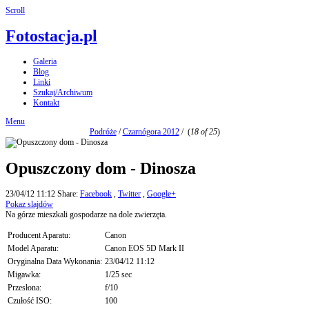
Scroll
Fotostacja.pl
Galeria
Blog
Linki
Szukaj/Archiwum
Kontakt
Menu
Podróże
/
Czarnógora 2012
/
(
18 of 25
)
Opuszczony dom - Dinosza
23/04/12 11:12
Share:
Facebook
,
Twitter
,
Google+
Pokaz slajdów
Na górze mieszkali gospodarze na dole zwierzęta.
Producent Aparatu:
Canon
Model Aparatu:
Canon EOS 5D Mark II
Oryginalna Data Wykonania:
23/04/12 11:12
Migawka:
1/25 sec
Przesłona:
f/10
Czułość ISO:
100