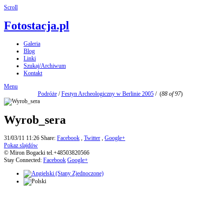
Scroll
Fotostacja.pl
Galeria
Blog
Linki
Szukaj/Archiwum
Kontakt
Menu
Podróże
/
Festyn Archeologiczny w Berlinie 2005
/
(
88 of 97
)
Wyrob_sera
31/03/11 11:26
Share:
Facebook
,
Twitter
,
Google+
Pokaz slajdów
© Miron Bogacki tel.+48503820566
Stay Connected:
Facebook
Google+