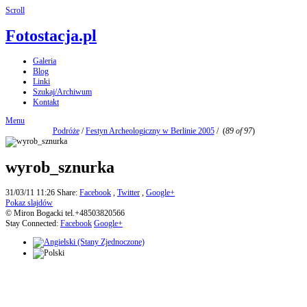
Scroll
Fotostacja.pl
Galeria
Blog
Linki
Szukaj/Archiwum
Kontakt
Menu
Podróże
/
Festyn Archeologiczny w Berlinie 2005
/
(
89 of 97
)
wyrob_sznurka
31/03/11 11:26
Share:
Facebook
,
Twitter
,
Google+
Pokaz slajdów
© Miron Bogacki tel.+48503820566
Stay Connected:
Facebook
Google+