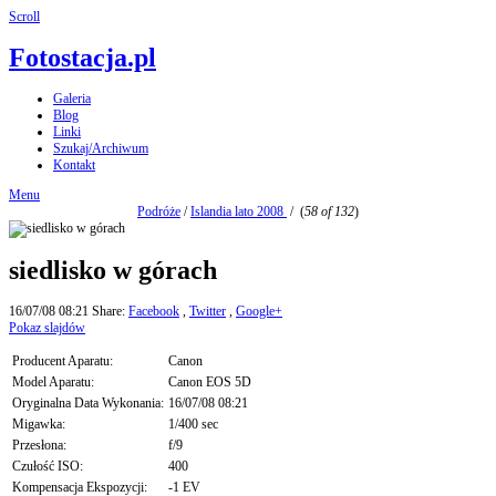
Scroll
Fotostacja.pl
Galeria
Blog
Linki
Szukaj/Archiwum
Kontakt
Menu
Podróże
/
Islandia lato 2008
/
(
58 of 132
)
siedlisko w górach
16/07/08 08:21
Share:
Facebook
,
Twitter
,
Google+
Pokaz slajdów
Producent Aparatu:
Canon
Model Aparatu:
Canon EOS 5D
Oryginalna Data Wykonania:
16/07/08 08:21
Migawka:
1/400 sec
Przesłona:
f/9
Czułość ISO:
400
Kompensacja Ekspozycji:
-1 EV