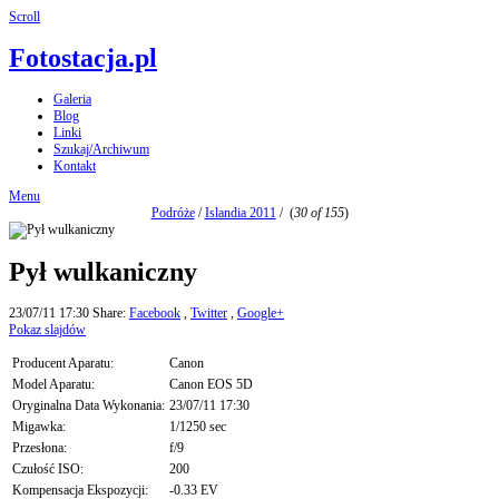
Scroll
Fotostacja.pl
Galeria
Blog
Linki
Szukaj/Archiwum
Kontakt
Menu
Podróże
/
Islandia 2011
/
(
30 of 155
)
Pył wulkaniczny
23/07/11 17:30
Share:
Facebook
,
Twitter
,
Google+
Pokaz slajdów
Producent Aparatu:
Canon
Model Aparatu:
Canon EOS 5D
Oryginalna Data Wykonania:
23/07/11 17:30
Migawka:
1/1250 sec
Przesłona:
f/9
Czułość ISO:
200
Kompensacja Ekspozycji:
-0.33 EV