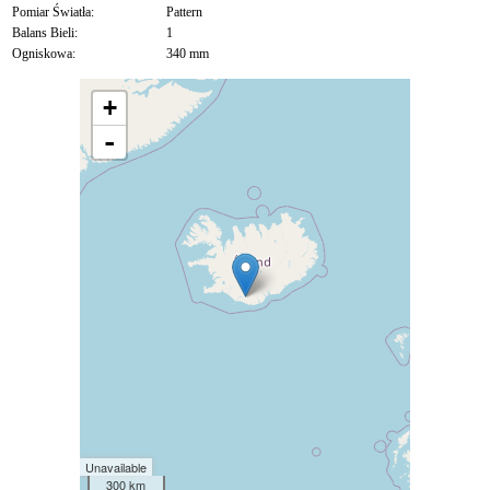
Pomiar Światła:
Pattern
Balans Bieli:
1
Ogniskowa:
340 mm
+
-
Unavailable
300 km