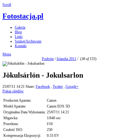
Scroll
Fotostacja.pl
Galeria
Blog
Linki
Szukaj/Archiwum
Kontakt
Menu
Podróże
/
Islandia 2011
/
(
38 of 155
)
Jökulsárlón - Jokulsarlon
25/07/11 14:21
Share:
Facebook
,
Twitter
,
Google+
Pokaz slajdów
Producent Aparatu:
Canon
Model Aparatu:
Canon EOS 5D
Oryginalna Data Wykonania:
25/07/11 14:21
Migawka:
1/640 sec
Przesłona:
f/10
Czułość ISO:
250
Kompensacja Ekspozycji:
0.33 EV