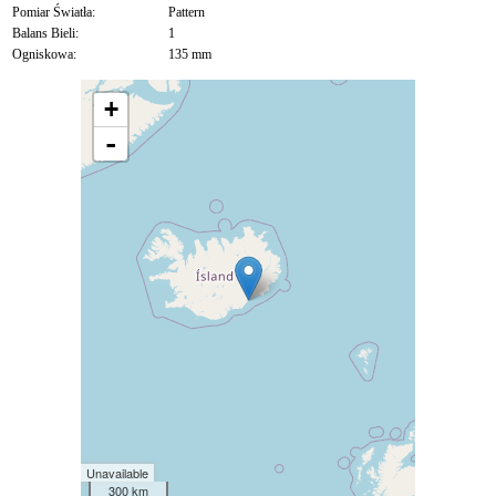
Pomiar Światła:
Pattern
Balans Bieli:
1
Ogniskowa:
135 mm
+
-
Unavailable
300 km