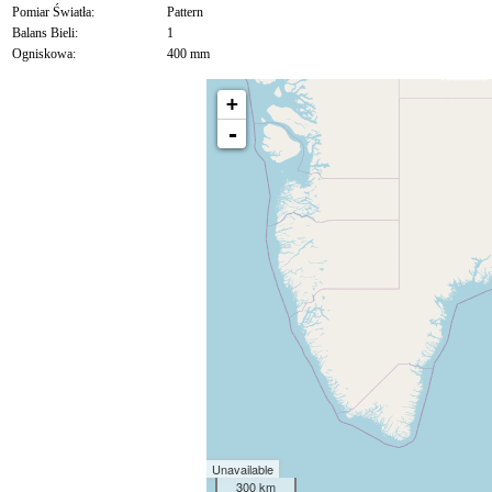
Pomiar Światła:
Pattern
Balans Bieli:
1
Ogniskowa:
400 mm
+
-
Unavailable
300 km