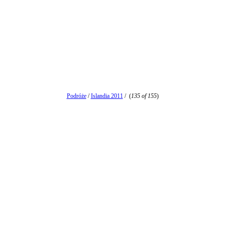
Podróże
/
Islandia 2011
/
(
135 of 155
)