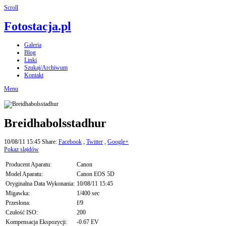
Scroll
Fotostacja.pl
Galeria
Blog
Linki
Szukaj/Archiwum
Kontakt
Menu
Breidhabolsstadhur
10/08/11 15:45
Share:
Facebook
,
Twitter
,
Google+
Pokaz slajdów
Producent Aparatu:
Canon
Model Aparatu:
Canon EOS 5D
Oryginalna Data Wykonania:
10/08/11 15:45
Migawka:
1/400 sec
Przesłona:
f/9
Czułość ISO:
200
Kompensacja Ekspozycji:
-0.67 EV