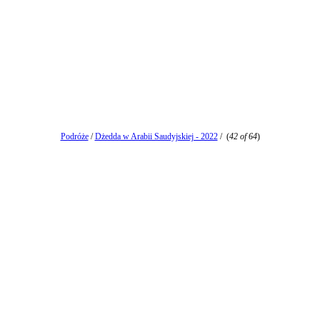
Podróże
/
Dżedda w Arabii Saudyjskiej - 2022
/
(
42 of 64
)