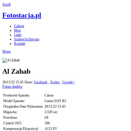
Scroll
Fotostacja.pl
Galeria
Blog
Linki
Szukaj/Archiwum
Kontakt
Menu
Al Zahab
28/11/22 15:45
Share:
Facebook
,
Twitter
,
Google+
Pokaz slajdów
Producent Aparatu:
Canon
Model Aparatu:
Canon EOS R5
Oryginalna Data Wykonania:
28/11/22 15:45
Migawka:
1/320 sec
Przesłona:
f/8
Czułość ISO:
100
Kompensacja Ekspozycji:
-0,33 EV