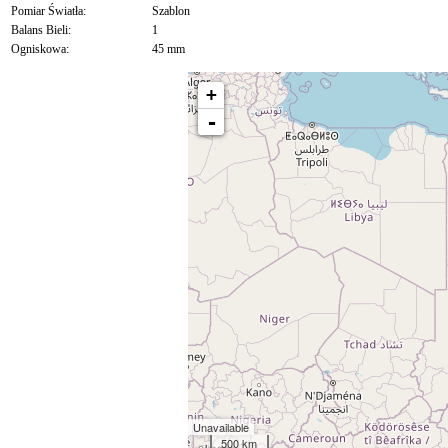
Pomiar Światła:
Szablon
Balans Bieli:
1
Ogniskowa:
45 mm
+
-
Unavailable
500 km