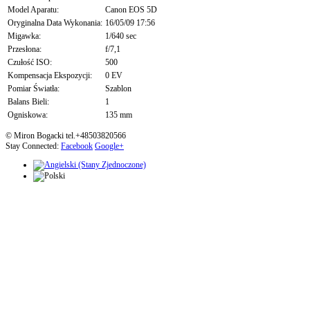
Model Aparatu:
Canon EOS 5D
Oryginalna Data Wykonania:
16/05/09 17:56
Migawka:
1/640 sec
Przesłona:
f/7,1
Czułość ISO:
500
Kompensacja Ekspozycji:
0 EV
Pomiar Światła:
Szablon
Balans Bieli:
1
Ogniskowa:
135 mm
© Miron Bogacki tel.+48503820566
Stay Connected:
Facebook
Google+