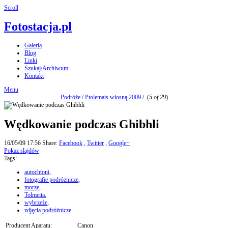
Scroll
Fotostacja.pl
Galeria
Blog
Linki
Szukaj/Archiwum
Kontakt
Menu
Podróże
/
Ptolemais wiosną 2009
/
(
5 of 29
)
Wędkowanie podczas Ghibhli
16/05/09 17:56
Share:
Facebook
,
Twitter
,
Google+
Pokaz slajdów
Tags:
autochtoni
,
fotografie podróżnicze
,
morze
,
Tolmeita
,
wybrzeże
,
zdjęcia podróżnicze
Producent Aparatu:
Canon