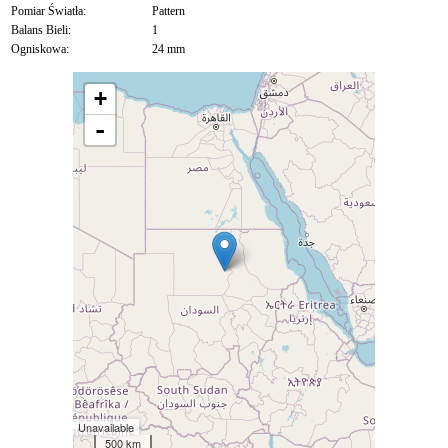
Pomiar Światła:
Pattern
Balans Bieli:
1
Ogniskowa:
24 mm
+
-
Unavailable
500 km