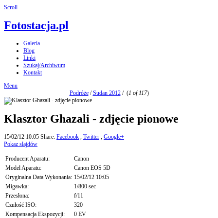
Scroll
Fotostacja.pl
Galeria
Blog
Linki
Szukaj/Archiwum
Kontakt
Menu
Podróże
/
Sudan 2012
/
(
1 of 117
)
Klasztor Ghazali - zdjęcie pionowe
15/02/12 10:05
Share:
Facebook
,
Twitter
,
Google+
Pokaz slajdów
Producent Aparatu:
Canon
Model Aparatu:
Canon EOS 5D
Oryginalna Data Wykonania:
15/02/12 10:05
Migawka:
1/800 sec
Przesłona:
f/11
Czułość ISO:
320
Kompensacja Ekspozycji:
0 EV