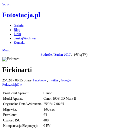
Scroll
Fotostacja.pl
Galeria
Blog
Linki
Szukaj/Archiwum
Kontakt
Menu
Podróże
/
Sudan 2017
/
(
43 of 67
)
Firkinarti
25/02/17 06:35
Share:
Facebook
,
Twitter
,
Google+
Pokaz slajdów
Producent Aparatu:
Canon
Model Aparatu:
Canon EOS 5D Mark II
Oryginalna Data Wykonania:
25/02/17 06:35
Migawka:
1/60 sec
Przesłona:
f/11
Czułość ISO:
400
Kompensacja Ekspozycji:
0 EV