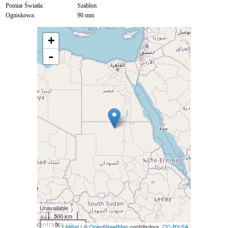
Pomiar Światła:
Szablon
Ogniskowa:
90 mm
+
-
Unavailable
500 km
500 mi
Leaflet
| ©
OpenStreetMap
contributors,
CC-BY-SA