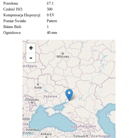
Przesłona:
f/7.1
Czułość ISO:
500
Kompensacja Ekspozycji:
0 EV
Pomiar Światła:
Pattern
Balans Bieli:
1
Ogniskowa:
40 mm
+
-