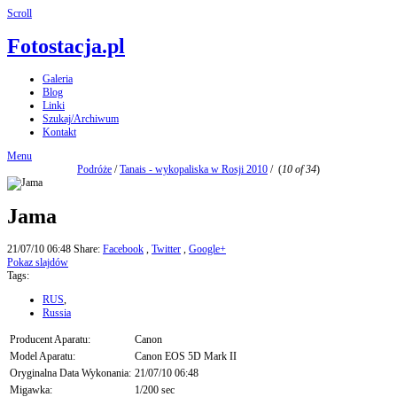
Scroll
Fotostacja.pl
Galeria
Blog
Linki
Szukaj/Archiwum
Kontakt
Menu
Podróże
/
Tanais - wykopaliska w Rosji 2010
/
(
10 of 34
)
Jama
21/07/10 06:48
Share:
Facebook
,
Twitter
,
Google+
Pokaz slajdów
Tags:
RUS
,
Russia
Producent Aparatu:
Canon
Model Aparatu:
Canon EOS 5D Mark II
Oryginalna Data Wykonania:
21/07/10 06:48
Migawka:
1/200 sec