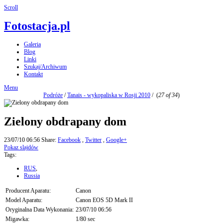
Scroll
Fotostacja.pl
Galeria
Blog
Linki
Szukaj/Archiwum
Kontakt
Menu
Podróże
/
Tanais - wykopaliska w Rosji 2010
/
(
27 of 34
)
Zielony obdrapany dom
23/07/10 06:56
Share:
Facebook
,
Twitter
,
Google+
Pokaz slajdów
Tags:
RUS
,
Russia
Producent Aparatu:
Canon
Model Aparatu:
Canon EOS 5D Mark II
Oryginalna Data Wykonania:
23/07/10 06:56
Migawka:
1/80 sec