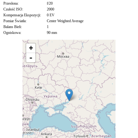
Przesłona:
f/20
Czułość ISO:
2000
Kompensacja Ekspozycji:
0 EV
Pomiar Światła:
Center Weighted Average
Balans Bieli:
1
Ogniskowa:
90 mm
+
-