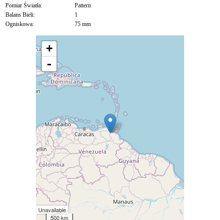
Pomiar Światła:
Pattern
Balans Bieli:
1
Ogniskowa:
75 mm
+
-
Unavailable
500 km