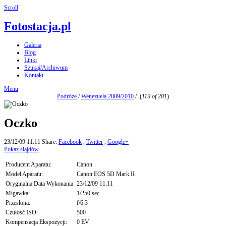
Scroll
Fotostacja.pl
Galeria
Blog
Linki
Szukaj/Archiwum
Kontakt
Menu
Podróże
/
Wenezuela 2009/2010
/
(
119 of 201
)
Oczko
23/12/09 11:11
Share:
Facebook
,
Twitter
,
Google+
Pokaz slajdów
Producent Aparatu:
Canon
Model Aparatu:
Canon EOS 5D Mark II
Oryginalna Data Wykonania:
23/12/09 11:11
Migawka:
1/250 sec
Przesłona:
f/6.3
Czułość ISO:
500
Kompensacja Ekspozycji:
0 EV