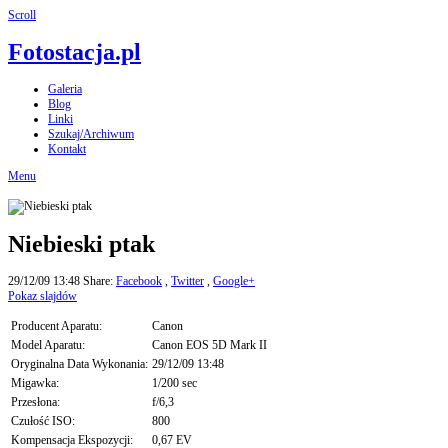
Scroll
Fotostacja.pl
Galeria
Blog
Linki
Szukaj/Archiwum
Kontakt
Menu
Niebieski ptak
29/12/09 13:48
Share:
Facebook
,
Twitter
,
Google+
Pokaz slajdów
Producent Aparatu:
Canon
Model Aparatu:
Canon EOS 5D Mark II
Oryginalna Data Wykonania:
29/12/09 13:48
Migawka:
1/200 sec
Przesłona:
f/6,3
Czułość ISO:
800
Kompensacja Ekspozycji:
0,67 EV