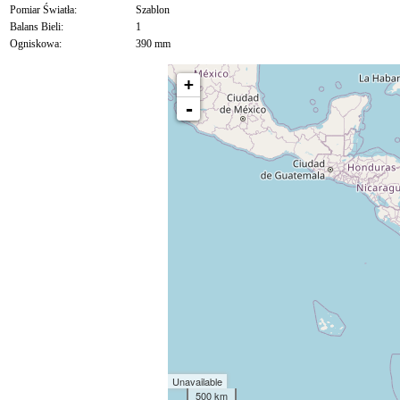
Pomiar Światła:
Szablon
Balans Bieli:
1
Ogniskowa:
390 mm
+
-
Unavailable
500 km