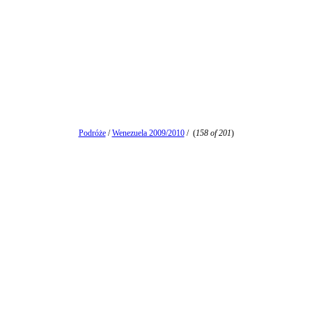
Podróże
/
Wenezuela 2009/2010
/
(
158 of 201
)