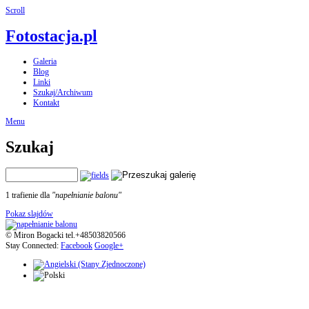
Scroll
Fotostacja.pl
Galeria
Blog
Linki
Szukaj/Archiwum
Kontakt
Menu
Szukaj
1 trafienie dla
"napełnianie balonu"
Pokaz slajdów
© Miron Bogacki tel.+48503820566
Stay Connected:
Facebook
Google+