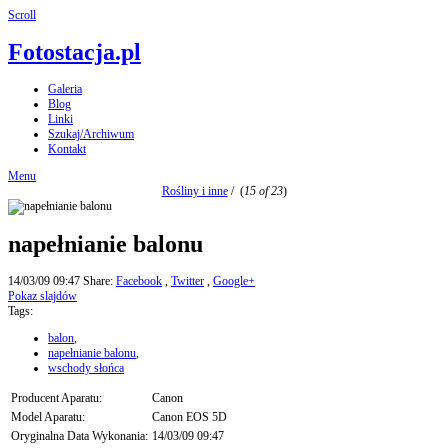
Scroll
Fotostacja.pl
Galeria
Blog
Linki
Szukaj/Archiwum
Kontakt
Menu
Rośliny i inne
/
(
15 of 23
)
napełnianie balonu
14/03/09 09:47
Share:
Facebook
,
Twitter
,
Google+
Pokaz slajdów
Tags:
balon
,
napełnianie balonu
,
wschody słońca
Producent Aparatu:
Canon
Model Aparatu:
Canon EOS 5D
Oryginalna Data Wykonania:
14/03/09 09:47