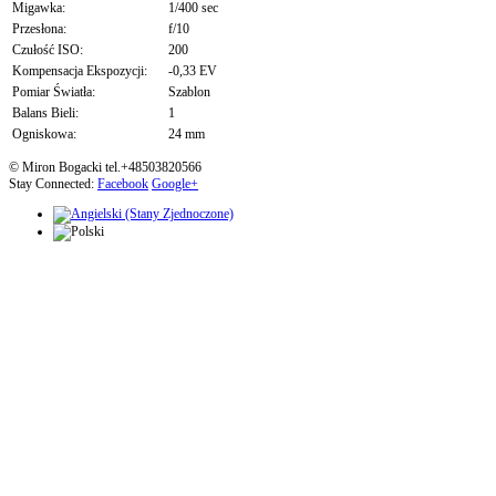
Migawka:
1/400 sec
Przesłona:
f/10
Czułość ISO:
200
Kompensacja Ekspozycji:
-0,33 EV
Pomiar Światła:
Szablon
Balans Bieli:
1
Ogniskowa:
24 mm
© Miron Bogacki tel.+48503820566
Stay Connected:
Facebook
Google+