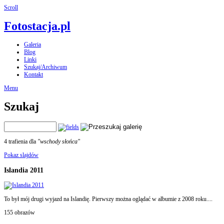
Scroll
Fotostacja.pl
Galeria
Blog
Linki
Szukaj/Archiwum
Kontakt
Menu
Szukaj
4 trafienia dla
"wschody słońca"
Pokaz slajdów
Islandia 2011
To był mój drugi wyjazd na Islandię. Pierwszy można oglądać w albumie z 2008 roku....
155 obrazów