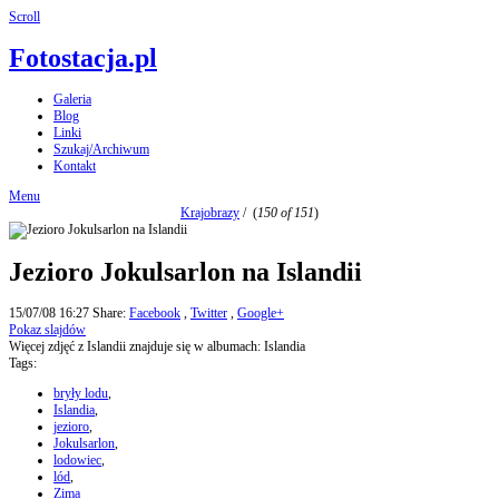
Scroll
Fotostacja.pl
Galeria
Blog
Linki
Szukaj/Archiwum
Kontakt
Menu
Krajobrazy
/
(
150 of 151
)
Jezioro Jokulsarlon na Islandii
15/07/08 16:27
Share:
Facebook
,
Twitter
,
Google+
Pokaz slajdów
Więcej zdjęć z Islandii znajduje się w albumach: Islandia
Tags:
bryły lodu
,
Islandia
,
jezioro
,
Jokulsarlon
,
lodowiec
,
lód
,
Zima