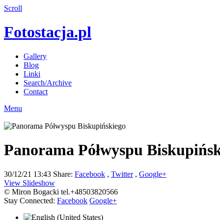
Scroll
Fotostacja.pl
Gallery
Blog
Linki
Search/Archive
Contact
Menu
Panorama Półwyspu Biskupińsk
30/12/21 13:43
Share:
Facebook
,
Twitter
,
Google+
View Slideshow
© Miron Bogacki tel.+48503820566
Stay Connected:
Facebook
Google+