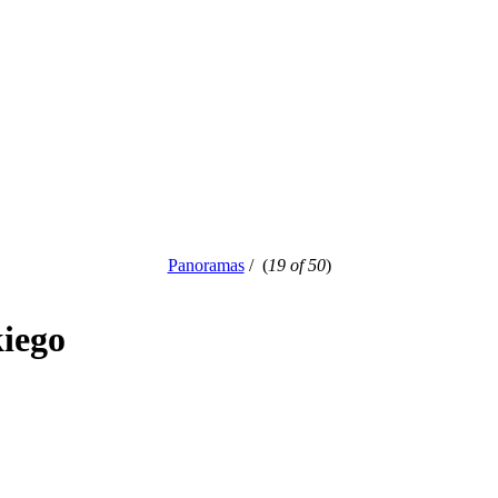
Panoramas
/
(
19 of 50
)
iego