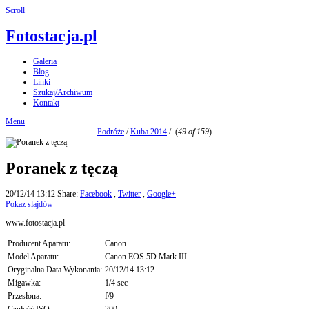
Scroll
Fotostacja.pl
Galeria
Blog
Linki
Szukaj/Archiwum
Kontakt
Menu
Podróże
/
Kuba 2014
/
(
49 of 159
)
Poranek z tęczą
20/12/14 13:12
Share:
Facebook
,
Twitter
,
Google+
Pokaz slajdów
www.fotostacja.pl
Producent Aparatu:
Canon
Model Aparatu:
Canon EOS 5D Mark III
Oryginalna Data Wykonania:
20/12/14 13:12
Migawka:
1/4 sec
Przesłona:
f/9