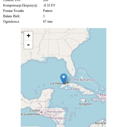
Czułość ISO:
200
Kompensacja Ekspozycji:
-0.33 EV
Pomiar Światła:
Pattern
Balans Bieli:
1
Ogniskowa:
67 mm
+
-