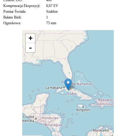
Czułość ISO:
400
Kompensacja Ekspozycji:
0,67 EV
Pomiar Światła:
Szablon
Balans Bieli:
1
Ogniskowa:
75 mm
+
-