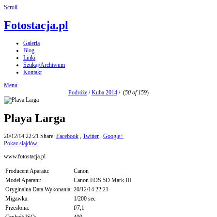
Scroll
Fotostacja.pl
Galeria
Blog
Linki
Szukaj/Archiwum
Kontakt
Menu
Podróże
/
Kuba 2014
/
(
50 of 159
)
Playa Larga
20/12/14 22:21
Share:
Facebook
,
Twitter
,
Google+
Pokaz slajdów
www.fotostacja.pl
Producent Aparatu:
Canon
Model Aparatu:
Canon EOS 5D Mark III
Oryginalna Data Wykonania:
20/12/14 22:21
Migawka:
1/200 sec
Przesłona:
f/7,1