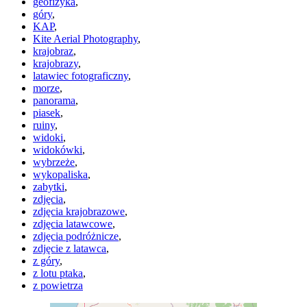
geofizyka
,
góry
,
KAP
,
Kite Aerial Photography
,
krajobraz
,
krajobrazy
,
latawiec fotograficzny
,
morze
,
panorama
,
piasek
,
ruiny
,
widoki
,
widokówki
,
wybrzeże
,
wykopaliska
,
zabytki
,
zdjęcia
,
zdjęcia krajobrazowe
,
zdjęcia latawcowe
,
zdjęcia podróżnicze
,
zdjęcie z latawca
,
z góry
,
z lotu ptaka
,
z powietrza