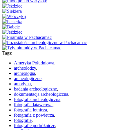
Tags:
Ameryka Południowa
,
archeolodzy
,
archeologia
,
archeologiczne
,
areodyna
,
badania archeologiczne
,
dokumentacja archeologiczna
,
fotografia archeologiczna
,
fotografia latawcowa
,
fotografia lotnicza
,
fotografia z powietrza
,
fotografie
,
fotografie podróżnicze
,