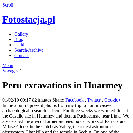
Scroll
Fotostacja.pl
Gallery
Blog
Linki
Search/Archive
Contact
Menu
Voyages
/
Peru excavations in Huarmey
01/02/10 09:17
82 images
Share:
Facebook
,
Twitter
,
Google+
In the album I present photos from my trip to non-invasive
archaeological research in Peru. For three weeks we worked first at
the Castillo site in Huarmey and then at Pachacamac near Lima. We
also visited the area of former archaeological works of Patricia and
Miłosz Giersz in the Culebras Valley, the oldest astronomical
observatory Chankillo and the temple in Sechin. On one of the