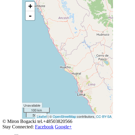
+
-
Unavailable
100 km
50 mi
Leaflet
| ©
OpenStreetMap
contributors,
CC-BY-SA
© Miron Bogacki tel.+48503820566
Stay Connected:
Facebook
Google+